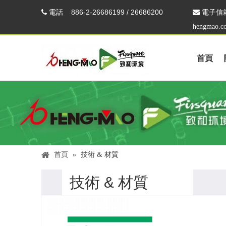
電話
886-2-26686199 / 26686200


電子信
hengmao.c
首頁
首頁
»
技術 & 材質
技術 & 材質