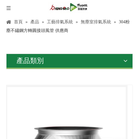
首頁
»
產品
»
工藝排氣系統
»
無塵室排氣系統
»
304粉
塵不鏽鋼方轉圓接頭風管 供應商
產品類別