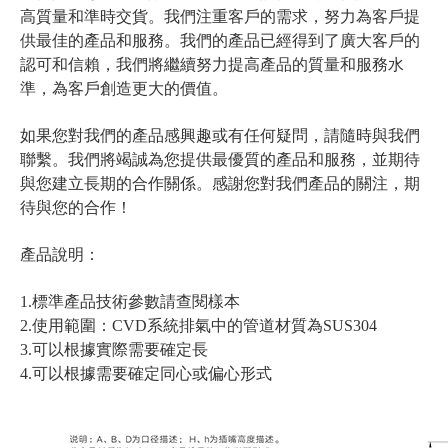
高質量和準時交貨。我們注重客戶的需求，努力為客戶提
供最佳的產品和服務。我們的產品已經得到了廣大客戶的
認可和信賴，我們將繼續努力提高產品的質量和服務水
準，為客戶創造更大的價值。
如果您對我們的產品感興趣或有任何疑問，請隨時與我們
聯繫。我們將竭誠為您提供最優質的產品和服務，並期待
與您建立長期的合作關係。感謝您對我們產品的關注，期
待與您的合作！
產品說明：
1.標準產品技術參數請查閱樣本
2.使用範圍：CVD系統排氣中的管道材質為SUS304
3.可以根據實際需要確定長
4.可以根據需要確定同心或偏心形式