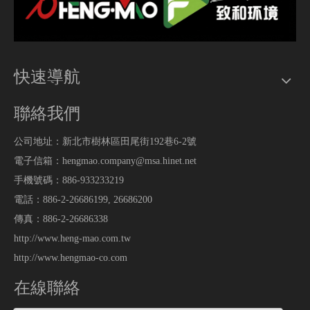
快速導航
聯絡我們
公司地址：新北市樹林區田尾街192巷6-2號
電子信箱：hengmao.company@msa.hinet.net
手機號碼：886-933233219
電話：886-2-26686199, 26686200
傳真：886-2-26686338
http://www.heng-mao.com.tw
http://www.hengmao-co.com
在線聯絡