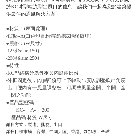
於KC球型噴流型出風口的信息，讓我們一起為您的建築提
供最佳的通風解決方案。
●材質：(表面處理)
‧鋁板--A(白色靜電粉體塗裝或陽極處理)
●規格：(W尺寸)
‧125∮&sim;150∮
‧200∮&sim;250∮
●特性：
‧KC型結構分為外框與內層兩部份
‧外框固定後，內層部份可上下轉動45度以調整吹出角度
‧出口徑內有一風量調整板，可調整風量全開、半開、全
閉之功能
●產品型態碼：
KC- A- 200
產品碼 材質 W尺寸
銷售方式：製造、批發、出口
銷售目標市場：台灣、中國大陸、香港、新加坡、全球