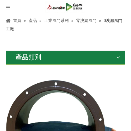
首頁
»
產品
»
工業風門系列
»
零洩漏風門
»
0洩漏風門
工廠
產品類別