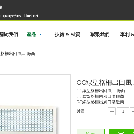
箱
ompany@msa.hinet.net
關於我們
產品
技術 & 材質
聯繫我們
專利 
型格柵出回風口 廠商
GC線型格柵出回風
GC線型格柵出回風口 廠商
GC線型格柵回風口供應商
GC線型格柵出風口製造商
數量：