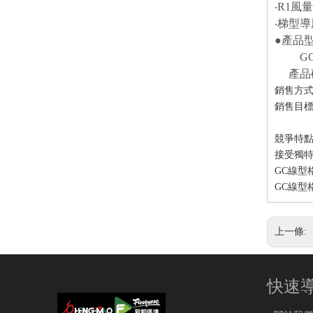
‧R1風
‧梯型
●產品
GC- 
產品碼
銷售方
銷售目
競爭特
接受獨特
GC線型
GC線型
上一條:
快速