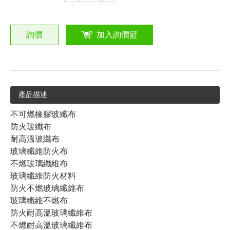
詢價
加入詢價籃
產品描述
不可燃橡膠玻纖布
防火玻纖布
耐高溫玻纖布
玻璃纖維防火布
不燃玻璃纖維布
玻璃纖維防火材料
防火不燃玻璃纖維布
玻璃纖維不燃布
防火耐高溫玻璃纖維布
不燃耐高溫玻璃纖維布