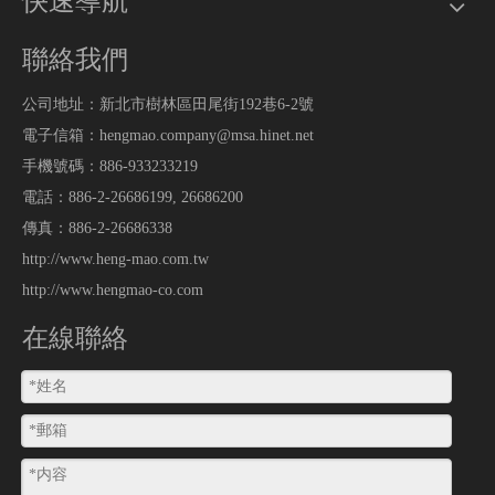
快速導航
聯絡我們
公司地址：新北市樹林區田尾街192巷6-2號
電子信箱：hengmao.company@msa.hinet.net
手機號碼：886-933233219
電話：886-2-26686199, 26686200
傳真：886-2-26686338
http://www.heng-mao.com.tw
http://www.hengmao-co.com
在線聯絡