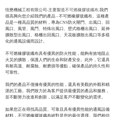
恆懋機械工程有限公司-主要製
造
不可燃橡膠玻纖布
,
我們
很高興向您介紹我們的產品 - 不可燃橡膠玻纖布。這種產
品是一種高品質的材料，專為CNS防火閘門、出風口、回
風口、風管、風門、特殊出風口、壁式格柵出風口、延伸
擴散型出風口、格柵出回風口、天花板擴散出風口等多樣
化的通風設備而設計。
不可燃橡膠玻纖布具有優異的防火性能，能夠有效地阻止
火災的擴散，保護人們的生命和財產安全。此外，它還具
有耐高溫、耐腐蝕、耐磨損等優點，確保產品的持久性和
可靠性。
我們的產品不僅擁有優異的性能，還具有美觀的外觀和精
湛的工藝。我們致力於為客戶提供最優質的產品和服務，
並不斷努力改進和創新，以滿足客戶不斷變化的需求。
如果您正在尋找高品質、可靠且具有優異性能的通風設備
材料，不可燃橡膠玻纖布絕對是您的最佳選擇。我們相信