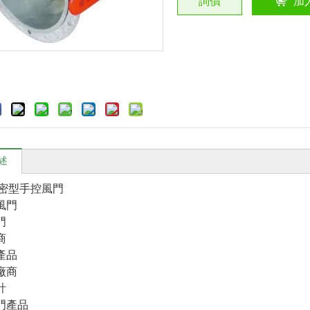
詢價
加
述
氣密型手控風門
風門
門
商
產品
廠商
計
門產品