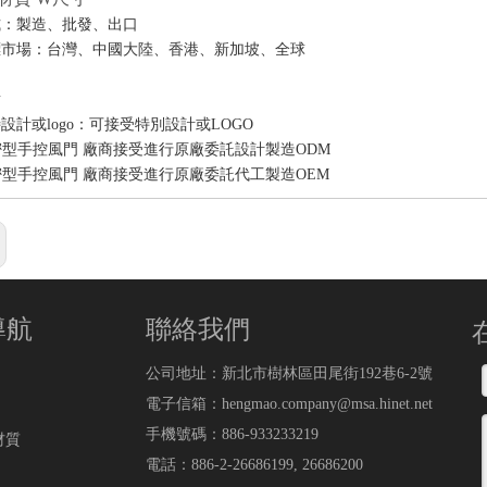
式：製造、批發、出口
標市場：台灣、中國大陸、香港、新加坡、全球
點
設計或logo：可接受特別設計或LOGO
密型手控風門 廠商接受進行原廠委託設計製造ODM
密型手控風門 廠商接受進行原廠委託代工製造OEM
導航
聯絡我們
公司地址：新北市樹林區田尾街192巷6-2號
電子信箱：hengmao.company@msa.hinet.net
手機號碼：886-933233219
材質
電話：886-2-26686199, 26686200