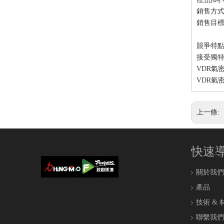
銷售方
銷售目
競爭特
接受獨特
VDR氣
VDR氣
上一條:
快速
關於我們
產品
技術 & 
聯繫我們