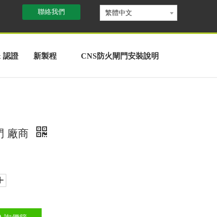
聯絡我們
繁體中文
& 認證
新製程
CNS防火閘門安裝說明
門 廠商