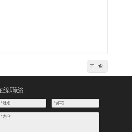
下一條:
在線聯絡