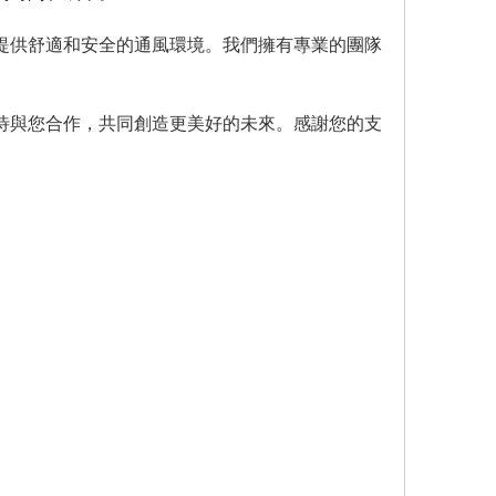
提供舒適和安全的通風環境。我們擁有專業的團隊
待與您合作，共同創造更美好的未來。感謝您的支